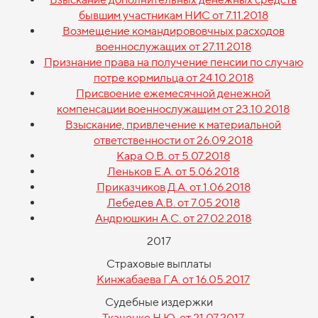
бывшим участникам НИС от 7.11.2018
Возмещение командирововчных расходов
военнослужащих от 27.11.2018
Признание права на получение пенсии по случаю
потре кормильца от 24.10.2018
Присвоение ежемесячной денежной
компенсации военнослужащим от 23.10.2018
Взыскание, привлечение к материальной
ответственности от 26.09.2018
Кара О.В. от 5.07.2018
Леньков Е.А. от 5.06.2018
Приказчиков Д.А. от 1.06.2018
Лебедев А.В. от 7.05.2018
Андрюшкин А.С. от 27.02.2018
2017
Страховые выплаты
Кинжабаева Г.А. от 16.05.2017
Судебные издержки
Ткаченко Н.Ю. от 21.07.2017